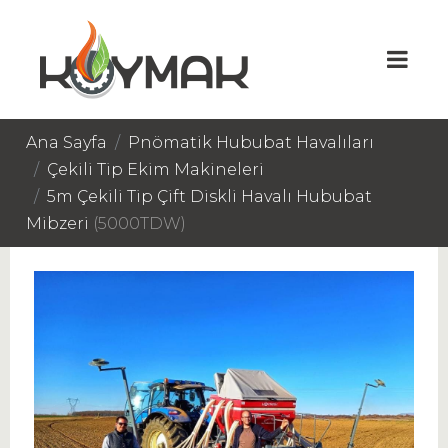
Ana Sayfa
Pnömatik Hububat Havalıları
Çekili Tip Ekim Makineleri
5m Çekili Tip Çift Diskli Havalı Hububat
Mibzeri
(5000TDW)