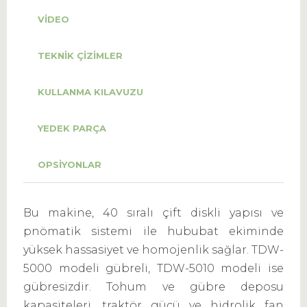
VIDEO
TEKNIK ÇIZIMLER
KULLANMA KILAVUZU
YEDEK PARÇA
OPSIYONLAR
Bu makine, 40 sıralı çift diskli yapısı ve
pnömatik sistemi ile hububat ekiminde
yüksek hassasiyet ve homojenlik sağlar. TDW-
5000 modeli gübreli, TDW-5010 modeli ise
gübresizdir. Tohum ve gübre deposu
kapasiteleri, traktör gücü ve hidrolik fan