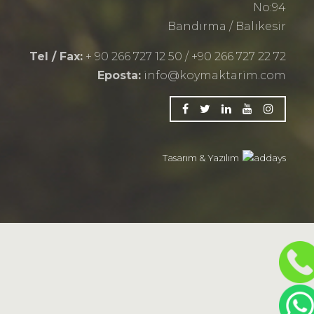
No:94
Bandırma / Balıkesir
Tel / Fax:
+ 90 266 727 12 50 / +90 266 727 22 72
Eposta:
info@koymaktarim.com
Tasarım & Yazılım