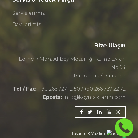
Servislerimiz
Bayilerimiz
Bize Ulaşın
Edincik Mah. Alibey Mezarlığı Küme Evleri
No:94
Bandırma / Balıkesir
Tel / Fax:
+ 90 266 727 12 50 / +90 266 727 22 72
Eposta:
info@koymaktarim.com
Tasarım & Yazılım